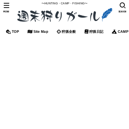
〜HUNTING・CAMP・FISHING〜
MENU
SEARCH
TOP
Site Map
狩猟全般
狩猟日記
CAMP