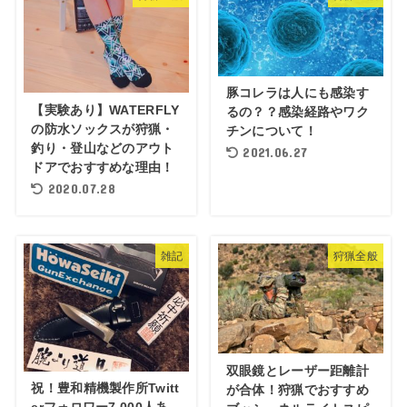
豚コレラは人にも感染す
【実験あり】WATERFLY
るの？？感染経路やワク
の防水ソックスが狩猟・
チンについて！
釣り・登山などのアウト
2021.06.27
ドアでおすすめな理由！
2020.07.28
雑記
狩猟全般
双眼鏡とレーザー距離計
祝！豊和精機製作所Twitt
が合体！狩猟でおすすめ
erフォロワー7,000人あ