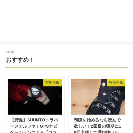
おすすめ！
狩猟全般
狩猟全般
【狩猟】SUUNTOトラバ
鴨猟を始めるなら読んで
ースアルファ！GPSナビ
欲しい！2回目の猟期に1
ゲーションによる「ファ
8回出猟して選び抜いた