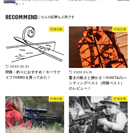
鳥！？
RECOMMEND
狩猟全般
狩猟全般
2020.02.03
狩猟・釣りにおすすめ！モーラナ
2020.04.10
イフ748MGを買ってみた！
驚きの軽さと静かさ！HUNT&のハ
ンティングベスト（狩猟ベスト）
のレビュー！
狩猟全般
狩猟全般