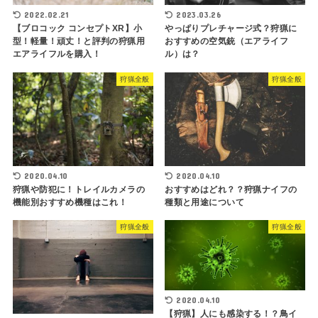
2022.02.21
2023.03.26
【ブロコック コンセプトXR】小
やっぱりプレチャージ式？狩猟に
型！軽量！頑丈！と評判の狩猟用
おすすめの空気銃（エアライフ
エアライフルを購入！
ル）は？
狩猟全般
狩猟全般
2020.04.10
2020.04.10
狩猟や防犯に！トレイルカメラの
おすすめはどれ？？狩猟ナイフの
機能別おすすめ機種はこれ！
種類と用途について
狩猟全般
狩猟全般
2020.04.10
【狩猟】人にも感染する！？鳥イ