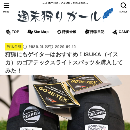
〜HUNTING・CAMP・FISHING〜
MENU
SEARCH
TOP
Site Map
狩猟全般
狩猟日記
CAMP
2020.01.22
2020.09.10
狩猟全般
狩猟にもゲイターはおすすめ！ISUKA（イス
カ）のゴアテックスライトスパッツを購入して
みた！