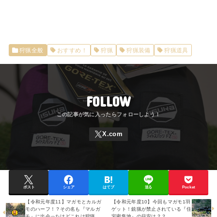
狩猟全般
おすすめ！
狩猟
狩猟装備
狩猟道具
FOLLOW
ポスト
シェア
はてブ
送る
Pocket
【令和元年度11】マガモとカルガ
【令和元年度10】今回もマガモ1羽
モのハーフ！？その名も『マルガ
ゲット！銃猟が禁止されている『住
モ』に出会ったけどこれは狩猟
宅密集地』の目安は？？