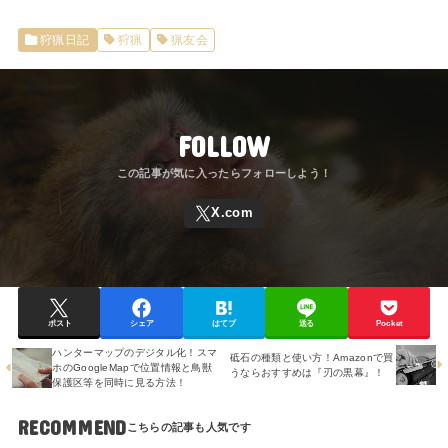
狩猟日記
狩猟
猟友会
FOLLOW
ポスト
シェア
はてブ
送る
Pocket
ハンターマップのデジタル化！スマ
砥石の種類と使い方！Amazonで買
ホのGoogleMapで位置情報と鳥獣
うならおすすめは『刃の黒幕』！
保護区等を同時に見る方法！
RECOMMEND