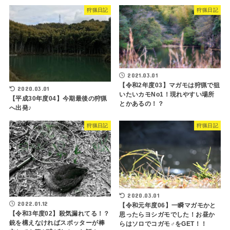
狩猟日記
狩猟日記
2021.03.01
【令和2年度03】マガモは狩猟で狙
2020.03.01
いたいカモNo1！現れやすい場所
【平成30年度04】今期最後の狩猟
とかあるの！？
へ出発♪
狩猟日記
狩猟日記
2020.03.01
2022.01.12
【令和元年度06】一瞬マガモかと
【令和3年度02】殺気漏れてる！？
思ったらヨシガモでした！お昼か
銃を構えなければスポッターが棒
らはソロでコガモ♂をGET！！