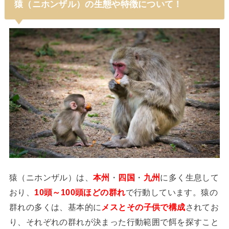
猿（ニホンザル）の生態や特徴について！
猿（ニホンザル）は、
本州
・
四国
・
九州
に多く生息して
おり、
10頭～100頭ほどの群れ
で行動しています。猿の
群れの多くは、基本的に
メスとその子供で構成
されてお
り、それぞれの群れが決まった行動範囲で餌を探すこと