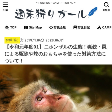
〜HUNTING・CAMP・FISHING〜
MENU
SEARCH
TOP
Site Map
狩猟全般
狩猟日記
CAMP
2019.11.04
2020.06.01
狩猟日記
【令和元年度01】ニホンザルの生態！猟銃・罠
による駆除や蛇のおもちゃを使った対策方法に
ついて！