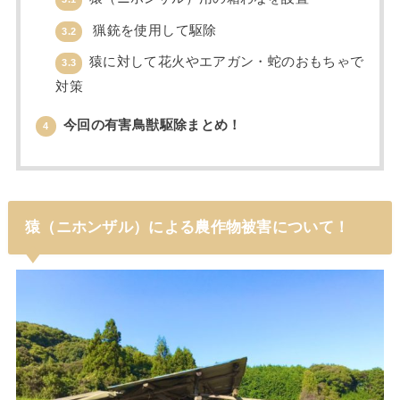
猟銃を使用して駆除
3.2
猿に対して花火やエアガン・蛇のおもちゃで
3.3
対策
今回の有害鳥獣駆除まとめ！
4
猿（ニホンザル）による農作物被害について！