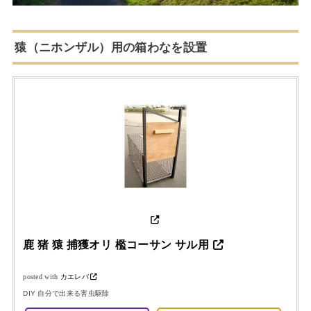
猿（ニホンザル）用の箱わなを設置
鹿 猪 猿 捕獲オリ 檻コーサン サル用
posted with
カエレバ
DIY 自分で出来る害虫駆除