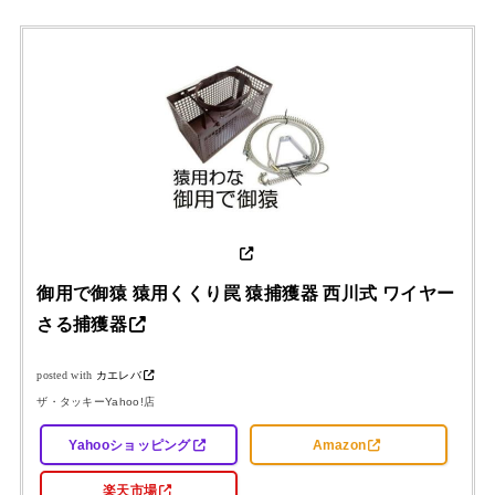
御用で御猿 猿用くくり罠 猿捕獲器 西川式 ワイヤー
さる捕獲器
posted with
カエレバ
ザ・タッキーYahoo!店
Yahooショッピング
Amazon
楽天市場