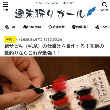
〜HUNTING・CAMP・FISHING〜
MENU
SEARCH
TOP
Site Map
狩猟全般
狩猟日記
CAMP
2020.04.07
2023.03.26
海釣り
鯛サビキ（毛糸）の仕掛けを自作する！真鯛の
数釣りならこれが最強！！