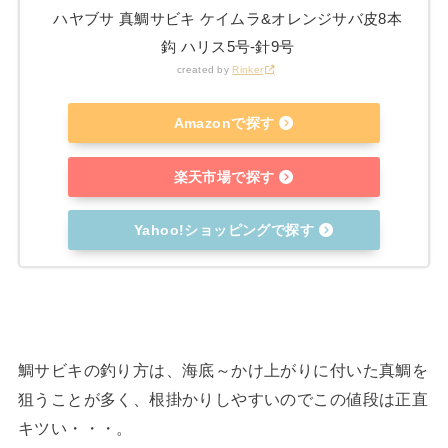
ハヤブサ 真鯛サビキ ケイムラ&オレンジサバ皮8本
鈎 ハリス5号-針9号
created by
Rinker
Amazonで探す
楽天市場で探す
Yahoo!ショッピングで探す
鯛サビキの釣り方は、海底～かけ上がりに付いた真鯛を
狙うことが多く、根掛かりしやすいのでこの値段は正直
キツい・・・。