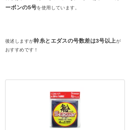
ーボンの5号
を使用しています。
幹糸とエダスの号数差は3号以上
後述しますが
が
おすすめです！