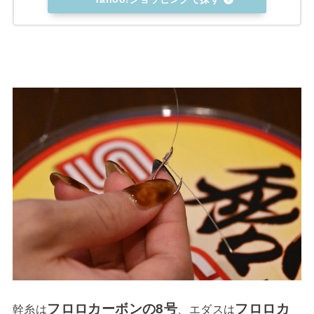
フロロカーボンの8号
フロロカ
幹糸は
、エダスは