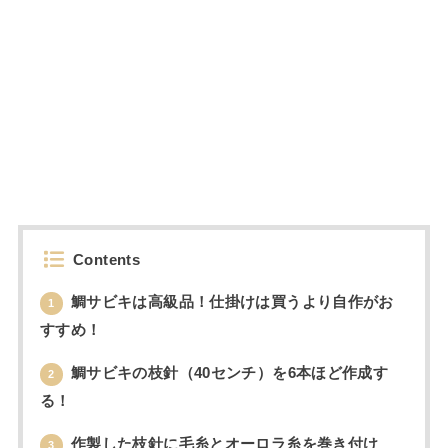
Contents
鯛サビキは高級品！仕掛けは買うより自作がお
1
すすめ！
鯛サビキの枝針（40センチ）を6本ほど作成す
2
る！
作製した枝針に毛糸とオーロラ糸を巻き付け
3