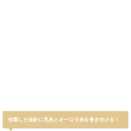
作製した枝針に毛糸とオーロラ糸を巻き付ける！