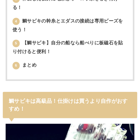
る！
鯛サビキの幹糸とエダスの接続は専用ビーズを
4
使う！
【鯛サビキ】自分の船なら船べりに板磁石を貼
5
り付けると便利！
まとめ
6
鯛サビキは高級品！仕掛けは買うより自作がおす
すめ！