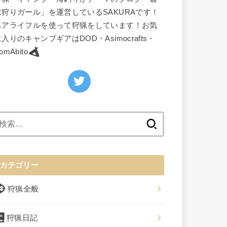
末狩りガール」を運営しているSAKURAです！
エアライフルを使って狩猟をしています！お気
入りのキャンプギアはDOD・Asimocrafts・
omAbito
検
索:
カテゴリー
狩猟全般
狩猟日記