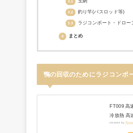
玉網
3.1
釣り竿(バスロッド等)
3.2
ラジコンボート・ドロー
3.3
まとめ
4
鴨の回収のためにラジコンボー
FT009 
冷放熱 高
created by
Rink