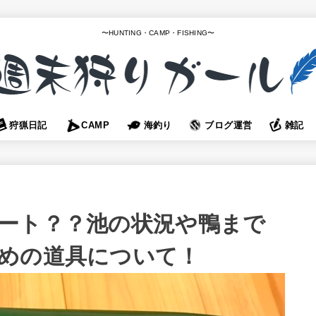
〜HUNTING・CAMP・FISHING〜
狩猟日記
CAMP
海釣り
ブログ運営
雑記
ート？？池の状況や鴨まで
めの道具について！