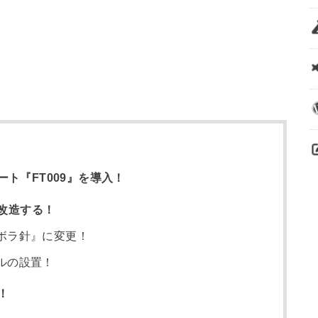
ト『FT009』を導入！
を改造する！
ボラ針』に変更！
ルの設置！
！