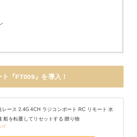
ン
ト『FT009』を導入！
高速レース 2.4G 4CH ラジコンボート RC リモート 水
速 船を転覆してリセットする 贈り物
er