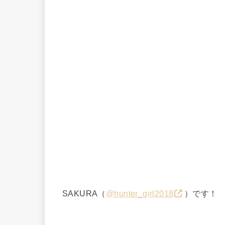
SAKURA（
@hunter_girl2018
）です！