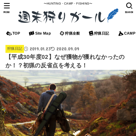
〜HUNTING・CAMP・FISHING〜
MENU
SEARCH
TOP
Site Map
狩猟全般
狩猟日記
CAMP
2019.01.23
2020.09.09
狩猟日記
【平成30年度02】なぜ獲物が獲れなかったの
か！？初猟の反省点を考える！