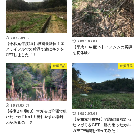
2020.09.10
2020.09.09
【令和元年度15】猟期最終日！エ
【平成30年度05】イノシシの罠猟
アライフルでの狩猟で遂にキジを
を初体験♪
GETしました！！
狩猟日記
狩猟日記
2021.03.01
【令和2年度03】マガモは狩猟で狙
2020.03.01
いたいカモNo1！現れやすい場所
【令和元年度04】猟期の目標だっ
とかあるの！？
たマガモをGET！脂の乗ったカル
ガモで鴨鍋を作ってみた！