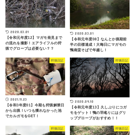
2020.03.01
2020.03.01
【令和元年度12】マガモ発見まで
【令和元年度08】なんとか猟期前
の流れを撮影！エアライフルの狩
半の目標達成！大晦日にマガモの
猟でグローブは必要ない？？
鴨南蛮そばで年越し！
狩猟日記
狩猟日記
2021.11.23
2020.09.10
【令和3年度01】今期も狩猟解禁日
【令和元年度13】久しぶりにコガ
から出猟！いつも獲れなかった池
モをゲット！鴨の羽毟りにはグリ
でカルガモをGET！
ップグローブがおすすめ！！
狩猟日記
狩猟日記