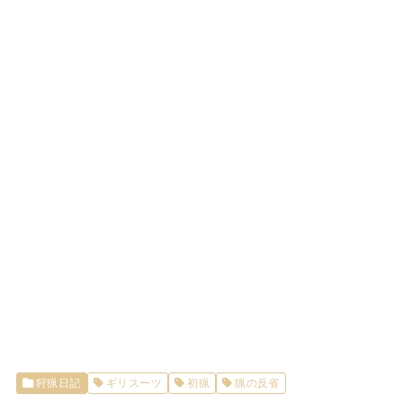
狩猟日記
ギリスーツ
初猟
猟の反省