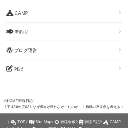
CAMP
海釣り
ブログ運営
雑記
HOME
狩猟日記
【平成30年度02】なぜ獲物が獲れなかったのか！？初猟の反省点を考える！
TOP
Site Map
狩猟全般
狩猟日記
CAMP