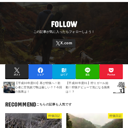
FOLLOW
ポスト
シェア
はてブ
送る
Pocket
【平成30年度03】再び狩猟へ！初
【平成30年度01】狩りガール始
心者に空気銃で鴨は厳しい？？今回
動！狩猟デビューで気になる猟果
の猟果は！
は！？
RECOMMEND
狩猟日記
狩猟日記