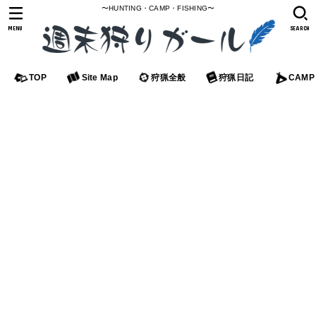
〜HUNTING・CAMP・FISHING〜
MENU
SEARCH
TOP
Site Map
狩猟全般
狩猟日記
CAMP