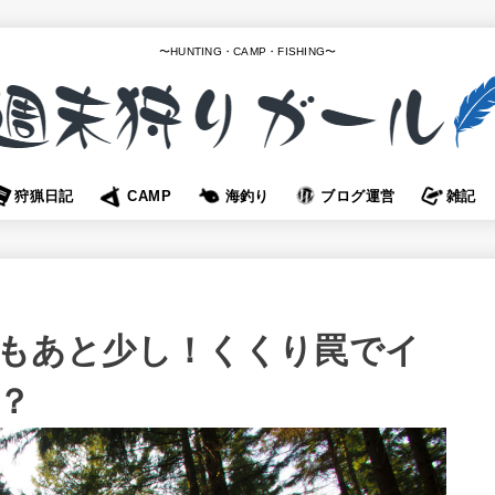
〜HUNTING・CAMP・FISHING〜
狩猟日記
CAMP
海釣り
ブログ運営
雑記
期もあと少し！くくり罠でイ
？