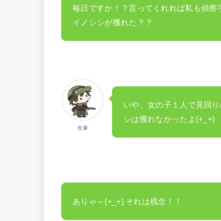
毎日ですか！？言ってくれれば私も偵察手
イノシシが獲れた？？
いや、女の子１人で見回り
シは獲れなかったよ(+_+)
先輩
ありゃ～(+_+) それは残念！！