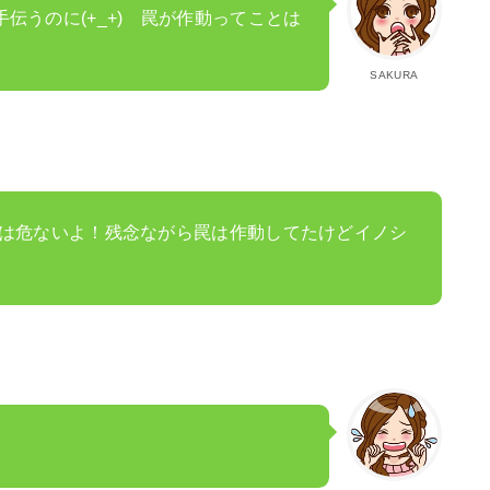
伝うのに(+_+) 罠が作動ってことは
SAKURA
は危ないよ！残念ながら罠は作動してたけどイノシ