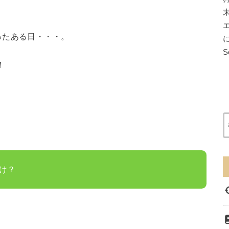
ったある日・・・。
に
S
！
け？