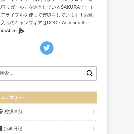
末狩りガール」を運営しているSAKURAです！
エアライフルを使って狩猟をしています！お気
入りのキャンプギアはDOD・Asimocrafts・
omAbito
検
索:
カテゴリー
狩猟全般
狩猟日記