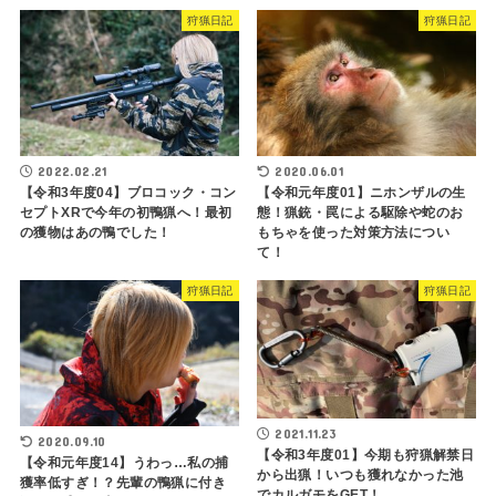
狩猟日記
狩猟日記
2022.02.21
2020.06.01
【令和3年度04】ブロコック・コン
【令和元年度01】ニホンザルの生
セプトXRで今年の初鴨猟へ！最初
態！猟銃・罠による駆除や蛇のお
の獲物はあの鴨でした！
もちゃを使った対策方法につい
て！
狩猟日記
狩猟日記
2021.11.23
2020.09.10
【令和3年度01】今期も狩猟解禁日
【令和元年度14】うわっ…私の捕
から出猟！いつも獲れなかった池
獲率低すぎ！？先輩の鴨猟に付き
でカルガモをGET！