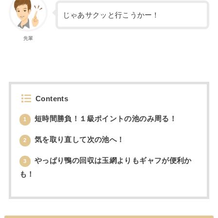
じゃあサクッと行こうかー！
先輩
Contents
短時間勝負！１級ポイントの池のみ周る！
1
気を取り直して次の池へ！
2
やっぱり鴨の回収は玉網よりもギャフが便利か
3
も！