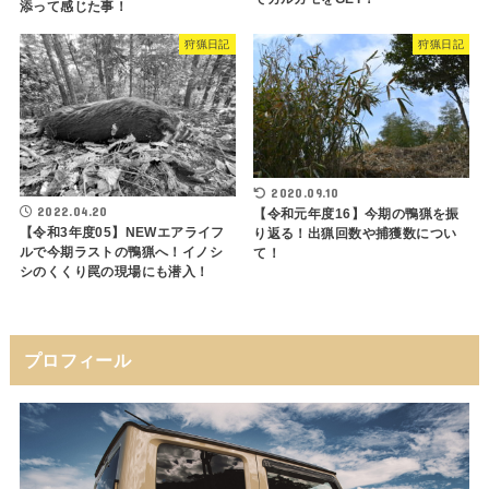
添って感じた事！
狩猟日記
狩猟日記
2020.09.10
2022.04.20
【令和元年度16】今期の鴨猟を振
【令和3年度05】NEWエアライフ
り返る！出猟回数や捕獲数につい
ルで今期ラストの鴨猟へ！イノシ
て！
シのくくり罠の現場にも潜入！
プロフィール