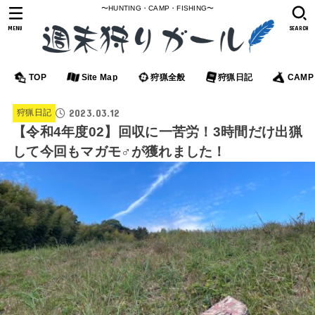
〜HUNTING・CAMP・FISHING〜
MENU
SEARCH
TOP
Site Map
狩猟全般
狩猟日記
CAMP
2023.03.12
狩猟日記
【令和4年度02】回収に一苦労！3時間だけ出猟
して今回もマガモ♂が獲れました！