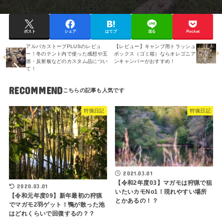
ポスト
シェア
はてブ
送る
Pocket
アルパカストーブPLUSのレビュ
【レビュー】キャンプ用トラッシュ
ー！冬のテント内で使った感想や五
ボックス（ゴミ箱）ならオレゴニア
徳・反射板などのカスタム品につい
ンキャンパーがおすすめ！
て！
RECOMMEND
狩猟日記
狩猟日記
2021.03.01
【令和2年度03】マガモは狩猟で狙
2020.03.01
いたいカモNo1！現れやすい場所
【令和元年度09】新年最初の狩猟
とかあるの！？
でマガモ2羽ゲット！鴨が散った池
はどれくらいで回復するの？？