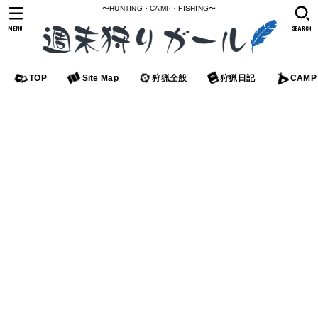
〜HUNTING・CAMP・FISHING〜
MENU
SEARCH
TOP
Site Map
狩猟全般
狩猟日記
CAMP