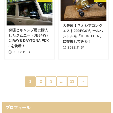
大失敗！？オシアコンク
狩猟とキャンプ用に購入
エスト200PGのリールハ
したジムニー（JB64W）
ンドルを「HEIGHTEN」
にRAYS DAYTONA FDX-
に交換してみた！
Jを装着！
2022.11.04
2022.11.04
1
2
3
…
13
＞
プロフィール