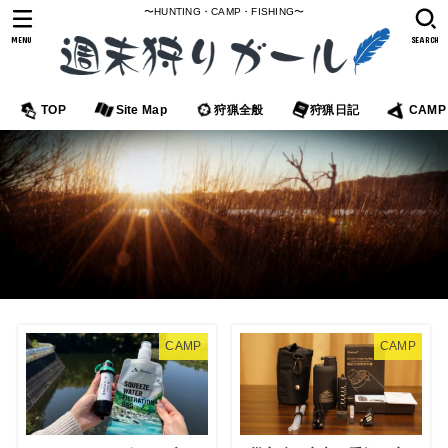
〜HUNTING・CAMP・FISHING〜
MENU
SEARCH
TOP
Site Map
狩猟全般
狩猟日記
CAMP
CAMP
CAMP