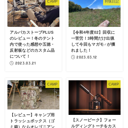
CAMP
狩猟日記
アルパカストーブPLUS
【令和4年度02】回収に
のレビュー！冬のテント
一苦労！3時間だけ出猟
内で使った感想や五徳・
して今回もマガモ♂が獲
反射板などのカスタム品
れました！
について！
2023.03.12
2023.03.21
CAMP
CAMP
【レビュー】キャンプ用
【スノーピーク】フォー
トラッシュボックス（ゴ
ルディングトーチをカス
ミ箱）ならオレゴニアン