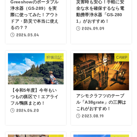
Greeshowのポータブル
災害時も安心！手軽に安
浄水器（GS-289）を実
全な水を確保するなら電
際に使ってみた！アウト
動携帯浄水器「GS-280
ドア・防災で本当に使え
1」がおすすめ！
るの？？
2024.09.09
2026.05.04
狩猟日記
CAMP
【令和5年度】今年もい
アシモクラフツのテーブ
つもの猟区で！エアライ
ル「A38grate」の三脚は
フル鴨猟まとめ！
これがおすすめ！
2024.06.20
2023.08.19