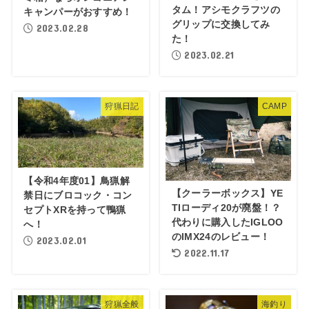
タム！アシモクラフツの
キャンパーがおすすめ！
グリップに交換してみ
2023.02.28
た！
2023.02.21
狩猟日記
CAMP
【令和4年度01】鳥猟解
【クーラーボックス】YE
禁日にブロコック・コン
TIローディ20が廃盤！？
セプトXRを持って鴨猟
代わりに購入したIGLOO
へ！
のIMX24のレビュー！
2023.02.01
2022.11.17
狩猟全般
海釣り